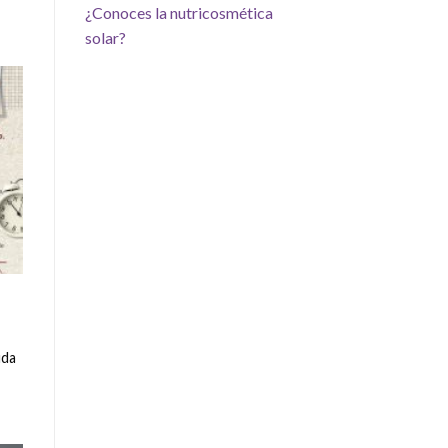
¿Conoces la nutricosmética
solar?
uda