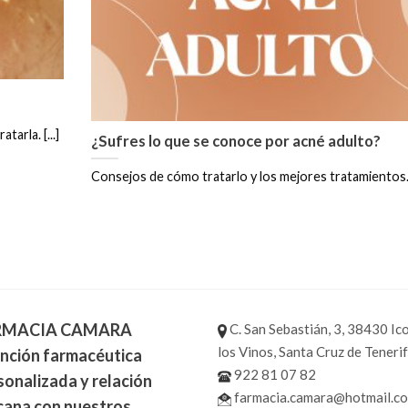
arla. [...]
¿Sufres lo que se conoce por acné adulto?
Consejos de cómo tratarlo y los mejores tratamientos. [
RMACIA CAMARA
C. San Sebastián, 3, 38430 Ic
los Vinos, Santa Cruz de Teneri
nción farmacéutica
922 81 07 82
sonalizada y relación
farmacia.camara@hotmail.c
cana con nuestros