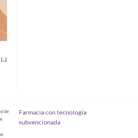
...]
od de
Farmacia con tecnología
fe
subvencionada
om