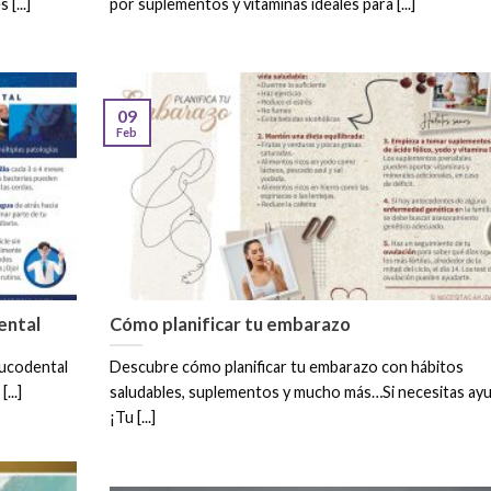
 [...]
por suplementos y vitaminas ideales para [...]
09
Feb
ental
Cómo planificar tu embarazo
bucodental
Descubre cómo planificar tu embarazo con hábitos
...]
saludables, suplementos y mucho más…Si necesitas ay
¡Tu [...]