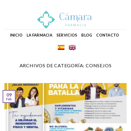
Skip
to
content
INICIO
LA FARMACIA
SERVICIOS
BLOG
CONTACTO
ARCHIVOS DE CATEGORÍA:
CONSEJOS
09
Feb